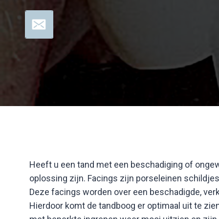
Doorgaan
naar
inhoud
Heeft u een tand met een beschadiging of ongew
oplossing zijn. Facings zijn porseleinen schildje
Deze facings worden over een beschadigde, verkl
Hierdoor komt de tandboog er optimaal uit te zien